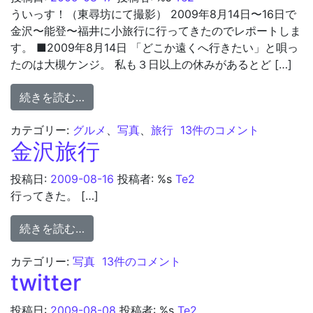
ういっす！（東尋坊にて撮影） 2009年8月14日〜16日で
金沢〜能登〜福井に小旅行に行ってきたのでレポートしま
す。 ■2009年8月14日 「どこか遠くへ行きたい」と唄っ
たのは大槻ケンジ。 私も３日以上の休みがあるとど […]
from 金沢〜能登〜福井の旅
続きを読む…
金沢〜能登〜福井の旅 へ
カテゴリー:
グルメ
、
写真
、
旅行
13件のコメント
金沢旅行
投稿日:
2009-08-16
投稿者: %s
Te2
行ってきた。 […]
from 金沢旅行
続きを読む…
金沢旅行 への
カテゴリー:
写真
13件のコメント
twitter
投稿日:
2009-08-08
投稿者: %s
Te2