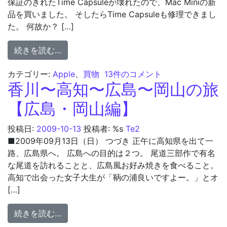
保証のきれたTime Capsuleが壊れたので、Mac Miniの新
品を買いました。 そしたらTime Capsuleも修理できまし
た。 何故か？ […]
from Time Capsuleが壊れた
続きを読む…
Time Capsuleが壊れた への
カテゴリー:
Apple
、
買物
13件のコメント
香川〜高知〜広島〜岡山の旅
【広島・岡山編】
投稿日:
2009-10-13
投稿者: %s
Te2
■2009年09月13日（日） つづき 正午に高知県を出て一
路、広島県へ。 広島への目的は２つ。 尾道三部作で有名
な尾道を訪れることと、広島風お好み焼きを食べること。
高知で出会った女子大生が「鞆の浦良いですよー。」とオ
[…]
from 香川〜高知〜広島〜岡山の旅【広島・
続きを読む…