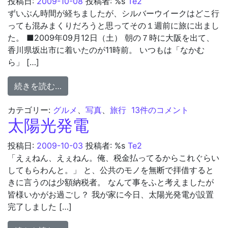
投稿日:
2009-10-08
投稿者: %s
Te2
ずいぶん時間が経ちましたが、シルバーウイークはどこ行
っても混みまくりだろうと思ってその１週前に旅に出まし
た。 ■2009年09月12日（土） 朝の７時に大阪を出て、
香川県坂出市に着いたのが11時前。 いつもは「なかむ
ら」 […]
from 香川〜高知〜広島〜岡山の旅【香川編
続きを読む…
香川〜高知〜広島〜岡山の
カテゴリー:
グルメ
、
写真
、
旅行
13件のコメント
太陽光発電
投稿日:
2009-10-03
投稿者: %s
Te2
「えぇねん、えぇねん。俺、税金払ってるからこれぐらい
してもらわんと。」 と、公共のモノを無断で拝借すると
きに言うのは少額納税者。 なんて事をふと考えましたが
皆様いかがお過ごし？ 我が家に今日、太陽光発電が設置
完了しました […]