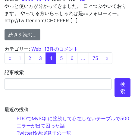
やっと使い方が分かってきました。 日々つぶやいており
ます。 やってる方いらっしゃれば是非フォローミー。
http://twitter.com/CH0PPER […]
from twitter
続きを読む…
twitter への
カテゴリー:
Web
13件のコメント
投稿ナビゲーション
«
1
2
3
4
5
6
…
75
»
記事検索
検
索
最近の投稿
PDOでMySQLに接続して存在しないテーブルで500
エラーが出て困った話
Twitter検索演算子の一覧