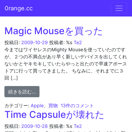
コンテンツへスキップ
0range.cc
メインナビゲーション
Magic Mouseを買った
投稿日:
2009-10-29
投稿者: %s
Te2
今まではワイヤレスのMighty Mouseを使っていたのです
が、２つの不満点があり早く新しいデバイスを出してくれ
ないかとヤキモキしていたらやっと出たので早速アポース
トアに行って買ってきました。 ちなみに、それまでに３
回 […]
from Magic Mouseを買った
続きを読む…
Magic Mouseを買った への
カテゴリー:
Apple
、
買物
13件のコメント
Time Capsuleが壊れた
投稿日:
2009-10-28
投稿者: %s
Te2