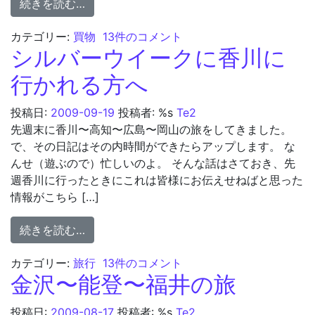
from 太陽光発電
続きを読む…
太陽光発電 への
カテゴリー:
買物
13件のコメント
シルバーウイークに香川に
行かれる方へ
投稿日:
2009-09-19
投稿者: %s
Te2
先週末に香川〜高知〜広島〜岡山の旅をしてきました。
で、その日記はその内時間ができたらアップします。 な
んせ（遊ぶので）忙しいのよ。 そんな話はさておき、先
週香川に行ったときにこれは皆様にお伝えせねばと思った
情報がこちら […]
from シルバーウイークに香川に行かれる方
続きを読む…
シルバーウイークに香川に行かれる方へ 
カテゴリー:
旅行
13件のコメント
金沢〜能登〜福井の旅
投稿日:
2009-08-17
投稿者: %s
Te2