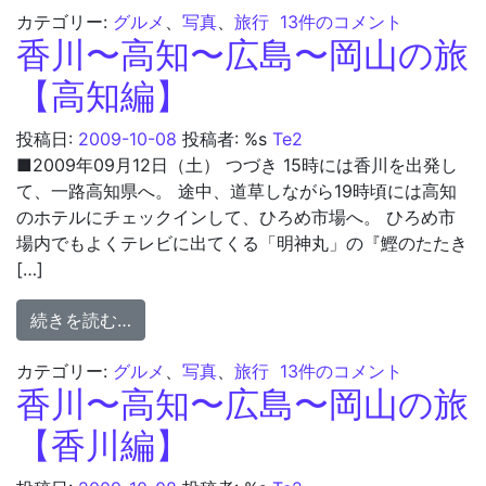
香川〜高知〜広島〜岡山の
カテゴリー:
グルメ
、
写真
、
旅行
13件のコメント
香川〜高知〜広島〜岡山の旅
【高知編】
投稿日:
2009-10-08
投稿者: %s
Te2
■2009年09月12日（土） つづき 15時には香川を出発し
て、一路高知県へ。 途中、道草しながら19時頃には高知
のホテルにチェックインして、ひろめ市場へ。 ひろめ市
場内でもよくテレビに出てくる「明神丸」の『鰹のたたき
[…]
from 香川〜高知〜広島〜岡山の旅【高知編
続きを読む…
香川〜高知〜広島〜岡山の
カテゴリー:
グルメ
、
写真
、
旅行
13件のコメント
香川〜高知〜広島〜岡山の旅
【香川編】