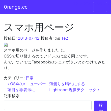
コンテンツへスキップ
0range.cc
メインナビゲーション
スマホ用ページ
投稿日:
2013-07-12
投稿者: %s
Te2
スマホ用のページを作りましたよ。
CSSで切り替えるのでアドレスは全く同じです。
んで、ついでにFacebookのシェアボタンとかつけてみた
り。
カテゴリー:
日常
投稿ナビゲーション
OSXのメニューバー
薄曇りを晴れにする
項目を非表示に
Lightroom現像テクニック
記事検索
検