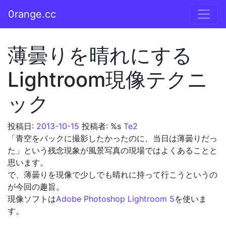
コンテンツへスキップ
0range.cc
メインナビゲーション
薄曇りを晴れにする
Lightroom現像テクニ
ック
投稿日:
2013-10-15
投稿者: %s
Te2
「青空をバックに撮影したかったのに、当日は薄曇りだっ
た」という残念現象が風景写真の現場ではよくあることと
思います。
で、薄曇りを現像で少しでも晴れに持って行こうというの
が今回の趣旨。
現像ソフトは
Adobe Photoshop Lightroom 5
を使いま
す。