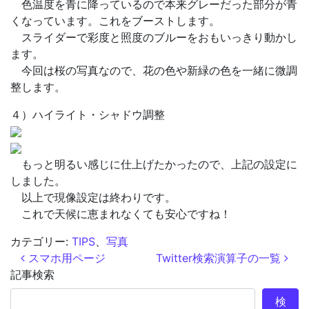
色温度を青に降っているので本来グレーだった部分が青
くなっています。これをブーストします。
スライダーで彩度と照度のブルーをおもいっきり動かし
ます。
今回は桜の写真なので、花の色や新緑の色を一緒に微調
整します。
４）ハイライト・シャドウ調整
もっと明るい感じに仕上げたかったので、上記の設定に
しました。
以上で現像設定は終わりです。
これで天候に恵まれなくても安心ですね！
カテゴリー:
TIPS
、
写真
投稿ナビゲーション
スマホ用ページ
Twitter検索演算子の一覧
記事検索
検