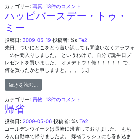
写真 への
カテゴリー:
写真
13件のコメント
ハッピバースデー・トゥ・
ミー
投稿日:
2009-05-19
投稿者: %s
Te2
先日、ついにどこをどう言い訳しても間違いなくアラフォ
ーの仲間入りしました。 というわけで、自分で誕生日プ
レゼントを買いました。 オメデトウ！俺！！！！！ で、
何を買ったかと申しますと。。。 […]
from ハッピバースデー・トゥ・ミー
続きを読む…
ハッピバースデー・トゥ・ミー への
カテゴリー:
買物
13件のコメント
帰省
投稿日:
2009-05-06
投稿者: %s
Te2
ゴールデンウイークは長崎に帰省しておりました。 もち
ろん自動車で帰りましたよ。 帰省ラッシュにも巻き込ま