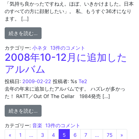
「気持ち良かったですねえ。ほぼ、いきかけました。日本
のすべての方に顔射したい」。 私、もうすぐ36才になり
ます。 […]
from WBC
続きを読む…
WBC への
カテゴリー:
小ネタ
13件のコメント
2008年10-12月に追加した
アルバム
投稿日:
2009-02-22
投稿者: %s
Te2
去年の年末に追加したアルバムです。 ハズレが多かっ
た！ RATT／Out Of The Cellar 1984発売 […]
from 2008年10-12月に追加したアルバム
続きを読む…
2008年10-12月に追加したアルバム への
カテゴリー:
音楽
13件のコメント
投稿ナビゲーション
«
1
…
3
4
5
6
7
…
75
»