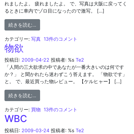
れましたよ。 疲れましたよ。 で、写真は大阪に戻ってく
るときに車内でゾロ目になったので激写。 […]
from 帰省
続きを読む…
帰省 への
カテゴリー:
写真
13件のコメント
物欲
投稿日:
2009-04-22
投稿者: %s
Te2
「人間の三大欲求の中であなたが一番大きいのは何です
か？」 と聞かれたら迷わずこう答えます。 「物欲です」
と。 で、最近買った物レビュー。 【ケルヒャー】 […]
from 物欲
続きを読む…
物欲 への
カテゴリー:
買物
13件のコメント
WBC
投稿日:
2009-03-24
投稿者: %s
Te2