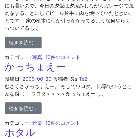
にも暑いので、今日の夕飯は夕涼みしながらガレージで焼
肉をすることにしてビール片手に肉を焼いていたときのこ
とです。 家の植木に何か引っかかってるような何やらく
っついてる […]
from 初夏の出来事。
続きを読む…
初夏の出来事。 への
カテゴリー:
写真
13件のコメント
かっちょえー
投稿日:
2009-06-30
投稿者: %s
Te2
むさくさかっちょえー。 そしてワロタ。 比率でいうとこ
んな感じ。 ワロタ＞＞＞＞かっちょえー […]
from かっちょえー
続きを読む…
かっちょえー への
カテゴリー:
音楽
13件のコメント
ホタル