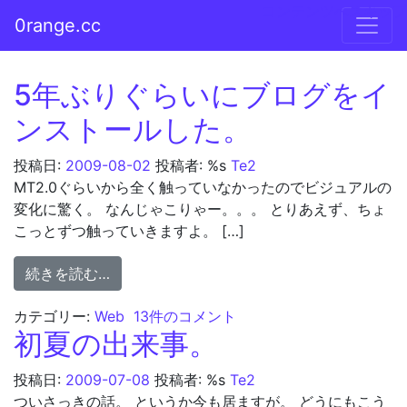
コンテンツへスキップ
0range.cc
メインナビゲーション
5年ぶりぐらいにブログをイ
ンストールした。
投稿日:
2009-08-02
投稿者: %s
Te2
MT2.0ぐらいから全く触っていなかったのでビジュアルの
変化に驚く。 なんじゃこりゃー。。。 とりあえず、ちょ
こっとずつ触っていきますよ。 […]
from 5年ぶりぐらいにブログをインストー
続きを読む…
5年ぶりぐらいにブログをインストールし
カテゴリー:
Web
13件のコメント
初夏の出来事。
投稿日:
2009-07-08
投稿者: %s
Te2
ついさっきの話。 というか今も居ますが。 どうにもこう