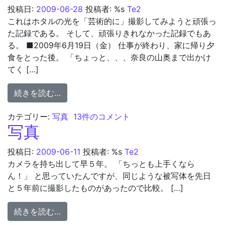
投稿日:
2009-06-28
投稿者: %s
Te2
これはホタルの光を「芸術的に」撮影してみようと頑張っ
た記録である。 そして、頑張りきれなかった記録でもあ
る。 ■2009年6月19日（金） 仕事が終わり、家に帰り夕
食をとった後。 「ちょっと、、、奈良の山奥まで出かけ
てく […]
from ホタル
続きを読む…
ホタル への
カテゴリー:
写真
13件のコメント
写真
投稿日:
2009-06-11
投稿者: %s
Te2
カメラを持ち出して早５年。 「ちっとも上手くなら
ん！」 と思っていたんですが、同じような被写体を先日
と５年前に撮影したものがあったので比較。 […]
from 写真
続きを読む…