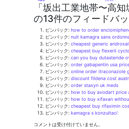
「
坂出工業地帯〜高知
の13件のフィードバ
ピンバック:
how to order enclomiphene
ピンバック:
nuit kamagra sans ordonn
ピンバック:
cheapest generic androxal
ピンバック:
cheapest buy flexeril cyc
ピンバック:
can you buy dutasteride o
ピンバック:
order gabapentin usa pric
ピンバック:
online order itraconazole 
ピンバック:
discount fildena cost austr
ピンバック:
order staxyn uk meds
ピンバック:
how to buy avodart price a
ピンバック:
how to buy xifaxan withou
ピンバック:
cheapest buy rifaximin cos
ピンバック:
kamagra s konzultací
コメントは受け付けていません。