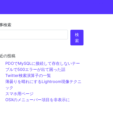
コンテンツへスキップ
事検索
検
索
近の投稿
PDOでMySQLに接続して存在しないテー
ブルで500エラーが出て困った話
Twitter検索演算子の一覧
薄曇りを晴れにするLightroom現像テクニ
ック
スマホ用ページ
OSXのメニューバー項目を非表示に