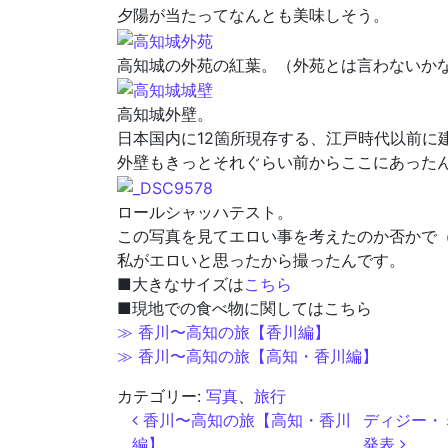
夕陽が当たってなんとも美味しそう。
高知城の外苑の紅葉。（外苑とは言わないか
高知城外壁。
日本国内に12箇所現存する、江戸時代以前に
外壁もきっとそれぐらい前からここにあった
ロールシャッハテスト。
この写真を見てエロい事を考えたのか否かで
私がエロいと思ったから撮ったんです。
■大きなサイズは
こちら
■現地での食べ物に関してはこちら
≫ 香川〜高知の旅【香川編】
≫ 香川〜高知の旅【高知・香川編】
カテゴリー:
写真
、
旅行
投稿ナビゲーション
香川〜高知の旅【高知・香川
ディジー・ミ
編】
発表