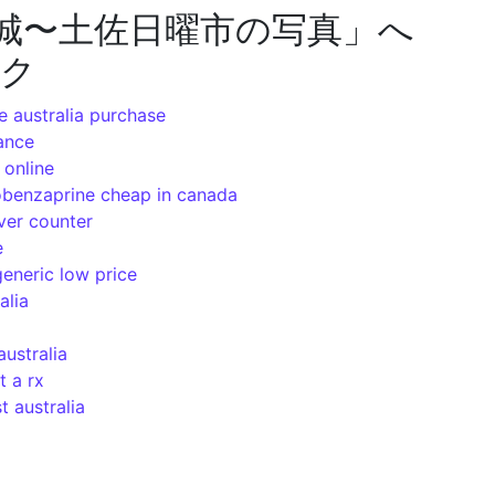
城〜土佐日曜市の写真
」へ
ック
 australia purchase
ance
 online
lobenzaprine cheap in canada
ver counter
e
generic low price
alia
ustralia
t a rx
t australia