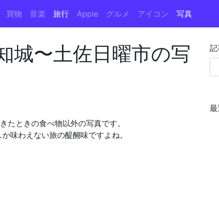
買物
音楽
旅行
Apple
グルメ
アイコン
写真
知城〜土佐日曜市の写
記
最
ってきたときの食べ物以外の写真です。
か味わえない旅の醍醐味ですよね。