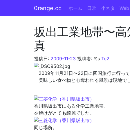
0range.cc
ホーム
日常
小ネタ
Web
メインナビゲーション
坂出工業地帯〜高
真
投稿日:
2009-11-23
投稿者: %s
Te2
2009年11月21日〜22日に四国旅行に行
美味しい食べ物と心奪われる風景は現地でし
香川県坂出市にある化学工業地帯。
夕焼けがとても綺麗でした。
同じ場所。