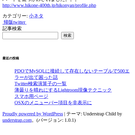
http://www.hikone-400th.jp/hikonyan/profile.php
カテゴリー:
小ネタ
帰阪
twitter
投
記事検索
稿
検索
ナ
ビ
最近の投稿
ゲ
ー
PDOでMySQLに接続して存在しないテーブルで500エ
ラーが出て困った話
シ
Twitter検索演算子の一覧
薄曇りを晴れにするLightroom現像テクニック
ョ
スマホ用ページ
ン
OSXのメニューバー項目を非表示に
Proudly powered by WordPress
|
テーマ: Understrap Child by
understrap.com
。(バージョン: 1.0.1)