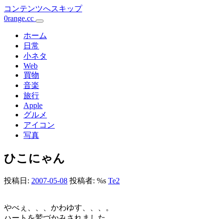
コンテンツへスキップ
0range.cc
メ
イ
ホーム
日常
ン
小ネタ
Web
ナ
買物
ビ
音楽
旅行
ゲ
Apple
ー
グルメ
アイコン
シ
写真
ョ
ひこにゃん
ン
投稿日:
2007-05-08
投稿者: %s
Te2
やべぇ、、、かわゆす、、、。
ハートを鷲づかみされました。。。