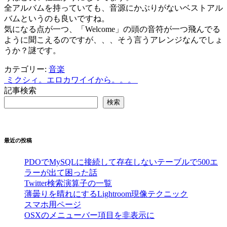
全アルバムを持っていても、音源にかぶりがないベストアル
バムというのも良いですね。
気になる点が一つ、「Welcome」の頭の音符が一つ飛んでる
ように聞こえるのですが、、、そう言うアレンジなんでしょ
うか？謎です。
カテゴリー:
音楽
ミクシィ。
エロカワイイから。。。
投
記事検索
稿
検索
ナ
ビ
最近の投稿
ゲ
ー
PDOでMySQLに接続して存在しないテーブルで500エ
ラーが出て困った話
シ
Twitter検索演算子の一覧
薄曇りを晴れにするLightroom現像テクニック
ョ
スマホ用ページ
ン
OSXのメニューバー項目を非表示に