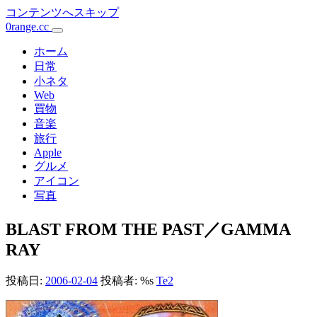
コンテンツへスキップ
0range.cc
メ
イ
ホーム
日常
ン
小ネタ
Web
ナ
買物
ビ
音楽
旅行
ゲ
Apple
ー
グルメ
アイコン
シ
写真
ョ
BLAST FROM THE PAST／GAMMA
ン
RAY
投稿日:
2006-02-04
投稿者: %s
Te2