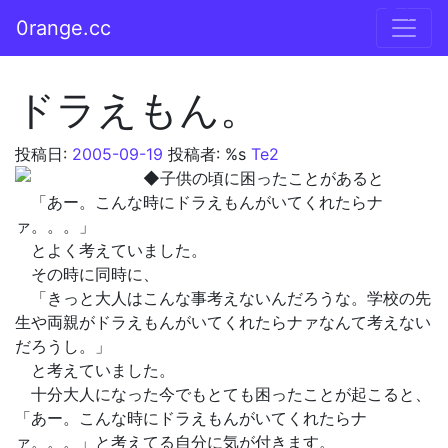
コンテンツへスキップ
0range.cc
メインナビゲーション
ドラえもん。
投稿日:
2005-09-19
投稿者: %s
Te2
◆子供の頃に困ったことがあると
「あー。こんな時にドラえもんがいてくれたらナ
ァ。。。」
とよく考えていました。
その時に同時に、
「きっと大人はこんな事考えないんだろうな。学校の先
生や両親がドラえもんがいてくれたらナァなんて考えない
だろうし。」
と考えていました。
十分大人になった今でもとても困ったことが起こると、
「あー。こんな時にドラえもんがいてくれたらナ
ァ。。。」と考えてる自分に気が付きます。