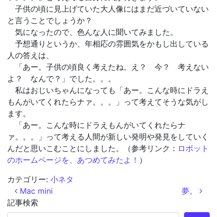
子供の頃に見上げていた大人像にはまだ近づいていない
と言うことでしょうか？
気になったので、色んな人に聞いてみました。
予想通りというか、年相応の雰囲気をかもし出している
人の答えは、
「あー。子供の頃良く考えたね。え？ 今？ 考えない
よ？ なんで？」でした。。。
私はおじいちゃんになっても「あー。こんな時にドラえ
もんがいてくれたらナァ。。。」って考えてそうな気がし
ます。
「あー。こんな時にドラえもんがいてくれたらナ
ァ。。。」って考える人間が新しい発明や発見をしていく
んだと思いこむことにしました。（参考リンク：
ロボット
のホームページを、あつめてみたよ！
）
カテゴリー:
小ネタ
投稿ナビゲーション
Mac mini
夢。
記事検索