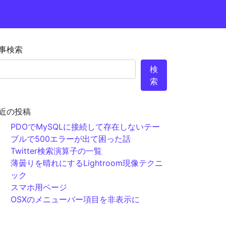
コンテンツへスキップ
事検索
検
索
近の投稿
PDOでMySQLに接続して存在しないテー
ブルで500エラーが出て困った話
Twitter検索演算子の一覧
薄曇りを晴れにするLightroom現像テクニ
ック
スマホ用ページ
OSXのメニューバー項目を非表示に