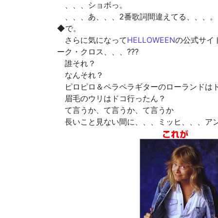
、、、ショボっ。
、、、あ、、、2番歌詞間違えてる、、、。
◆で。
さらに気になって
HELLOWEEN
の公式サイ
ーク・クロス、、、???
誰それ？
なんそれ？
ピロピロ＆ペラペラギターのローランドは
眉毛のウリはドコ行ったん？
て言うか、て言うか、て言うか
長いこと見ない間に、、、ミッヒ、、、ア