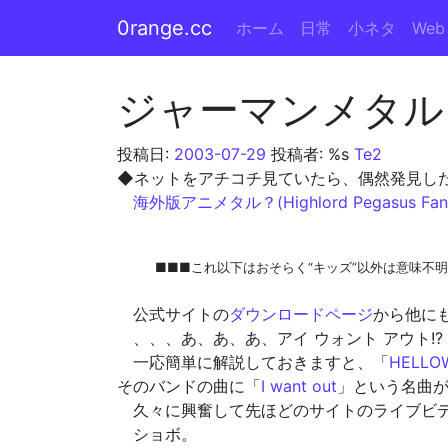
0range.cc
ホーム
日常
小ネタ
Web
メインナビゲーション
ジャーマンメタル
投稿日:
2003-07-29
投稿者: %s
Te2
◆ネットをアチコチ見ていたら、偶然発見し
海外版アニメタル？(Highlord Pegasus Fant
■■■これ以下はおそらく“キッズ”以外は意味不
公式サイトの
ダウンロードページ
から他に
、、、あ、あ、あ、アイ ウォント アウト!?
一応簡単に解説しておきますと、「
HELLO
そのバンドの曲に「
I want out
」という名曲
久々に興奮して先ほどのサイトのライブビ
ショボ。