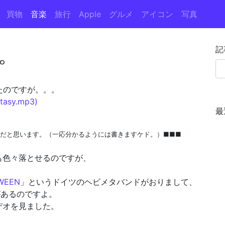
買物
音楽
旅行
Apple
グルメ
アイコン
写真
。
記
たのですが。。。
asy.mp3)
最
明だと思います。（一応分かるようには書きますケド。）■■■
も色々落とせるのですが、
WEEN
」というドイツのヘビメタバンドがおりまして、
があるのですよ。
デオを見ました。