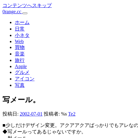
コンテンツへスキップ
0range.cc
メ
イ
ホーム
日常
ン
小ネタ
Web
ナ
買物
ビ
音楽
旅行
ゲ
Apple
ー
グルメ
アイコン
シ
写真
ョ
写メール。
ン
投稿日:
2002-07-01
投稿者: %s
Te2
■少しだけデザイン変更。アクアアクアばっかりでもアレな
◆写メールってあるじゃないですか。