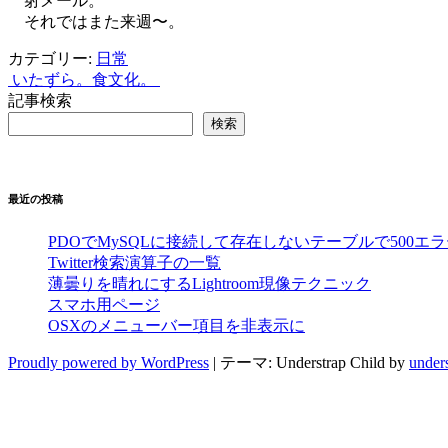
射メール。
それではまた来週〜。
カテゴリー:
日常
いたずら。
食文化。
投
記事検索
稿
検索
ナ
ビ
最近の投稿
ゲ
ー
PDOでMySQLに接続して存在しないテーブルで500エ
Twitter検索演算子の一覧
シ
薄曇りを晴れにするLightroom現像テクニック
スマホ用ページ
ョ
OSXのメニューバー項目を非表示に
ン
Proudly powered by WordPress
|
テーマ: Understrap Child by
under