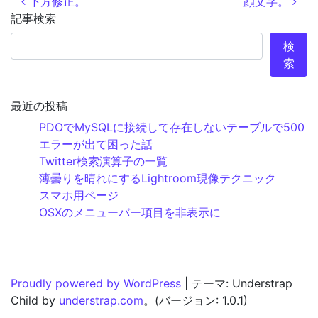
投稿ナビゲーション
下方修正。
顔文字。
記事検索
検
索
最近の投稿
PDOでMySQLに接続して存在しないテーブルで500
エラーが出て困った話
Twitter検索演算子の一覧
薄曇りを晴れにするLightroom現像テクニック
スマホ用ページ
OSXのメニューバー項目を非表示に
Proudly powered by WordPress
|
テーマ: Understrap
Child by
understrap.com
。(バージョン: 1.0.1)