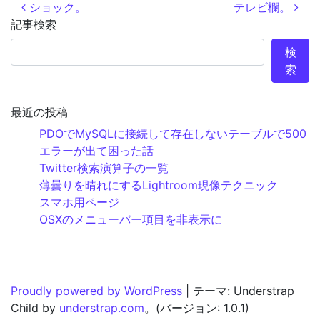
投稿ナビゲーション
ショック。
テレビ欄。
記事検索
検
索
最近の投稿
PDOでMySQLに接続して存在しないテーブルで500
エラーが出て困った話
Twitter検索演算子の一覧
薄曇りを晴れにするLightroom現像テクニック
スマホ用ページ
OSXのメニューバー項目を非表示に
Proudly powered by WordPress
|
テーマ: Understrap
Child by
understrap.com
。(バージョン: 1.0.1)