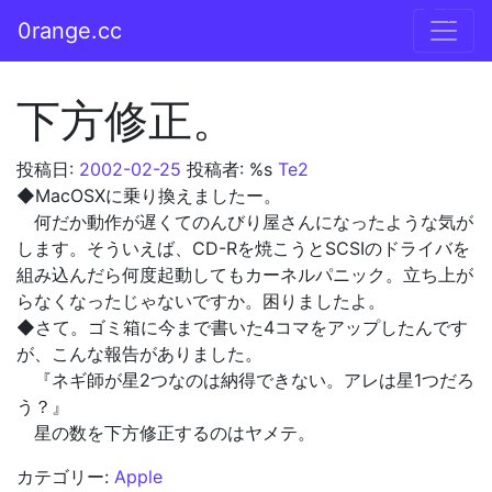
コンテンツへスキップ
0range.cc
メインナビゲーション
下方修正。
投稿日:
2002-02-25
投稿者: %s
Te2
◆MacOSXに乗り換えましたー。
何だか動作が遅くてのんびり屋さんになったような気が
します。そういえば、CD-Rを焼こうとSCSIのドライバを
組み込んだら何度起動してもカーネルパニック。立ち上が
らなくなったじゃないですか。困りましたよ。
◆さて。ゴミ箱に今まで書いた4コマをアップしたんです
が、こんな報告がありました。
『ネギ師が星2つなのは納得できない。アレは星1つだろ
う？』
星の数を下方修正するのはヤメテ。
カテゴリー:
Apple