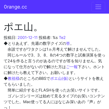
コンテンツへスキップ
0range.cc
メインナビゲーション
ポエ山。
投稿日:
2001-12-11
投稿者: %s
Te2
◆とりあえず、先週の数字クイズの
答
。
余談ですがワタクシは1ヵ月考えて解けませんでした。
同じルールで3、3、8、8の4つの数字と試奏演算を使っ
て24を作ると言うのがあるのですが答を知りません。気
になって仕方がないので解けた方は
ご一報
下さい。ホント
に解けたら教えて下さい。お願いします。
◆
教祖様
のところのBBSで
ポエ山(仮)
というサイトを教え
てもらいました。
簡単に紹介するとFLASHを使ったお笑いサイトです。
ゴノレゴシリーズは始めて見るタイプのお笑いコンテン
ツでした。Mac使ってる人にはなじみ深いあの『声』が
っ！