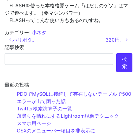
FLASHを使った本格格闘ゲーム『はだしのゲソ』はマ
ジで遊べます。（要マシンパワー）
FLASHってこんな使い方もあるのですね。
カテゴリー:
小ネタ
投稿ナビゲーション
ハリポタ。
320円。
記事検索
検
索
最近の投稿
PDOでMySQLに接続して存在しないテーブルで500
エラーが出て困った話
Twitter検索演算子の一覧
薄曇りを晴れにするLightroom現像テクニック
スマホ用ページ
OSXのメニューバー項目を非表示に