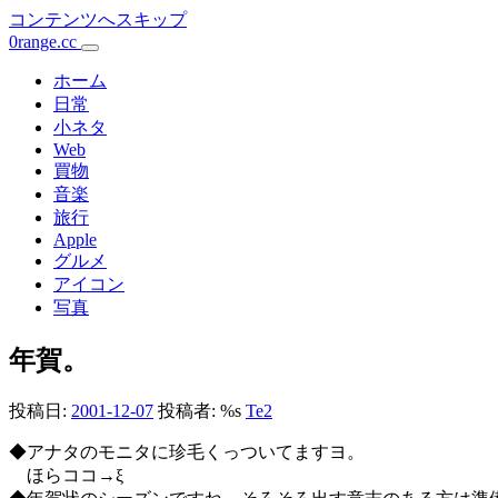
コンテンツへスキップ
0range.cc
メ
イ
ホーム
日常
ン
小ネタ
Web
ナ
買物
ビ
音楽
旅行
ゲ
Apple
ー
グルメ
アイコン
シ
写真
ョ
年賀。
ン
投稿日:
2001-12-07
投稿者: %s
Te2
◆アナタのモニタに珍毛くっついてますヨ。
ほらココ→ξ