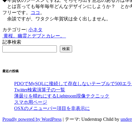
◆年賀状のシーズンですね。そろそろ出す意志のある方は準
とは言っても毎年毎年どんなデザインにしようか？ とか考
フリーです。
ココ
。
余談ですが、ワタクシ年賀状は全く出しません。
カテゴリー:
小ネタ
黄桜。
幽霊とデブとカレー。
投
記事検索
稿
検索
ナ
ビ
最近の投稿
ゲ
ー
PDOでMySQLに接続して存在しないテーブルで500エ
Twitter検索演算子の一覧
シ
薄曇りを晴れにするLightroom現像テクニック
スマホ用ページ
ョ
OSXのメニューバー項目を非表示に
ン
Proudly powered by WordPress
|
テーマ: Understrap Child by
under