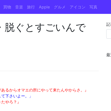
買物
音楽
旅行
Apple
グルメ
アイコン
写真
・脱ぐとすごいんで
記
最
があるからオマエの所にやって来たんやからさ。』
して下さいよー。」
きたやろ？』