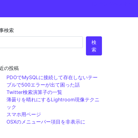
コンテンツへスキップ
事検索
検
索
近の投稿
PDOでMySQLに接続して存在しないテー
ブルで500エラーが出て困った話
Twitter検索演算子の一覧
薄曇りを晴れにするLightroom現像テクニ
ック
スマホ用ページ
OSXのメニューバー項目を非表示に