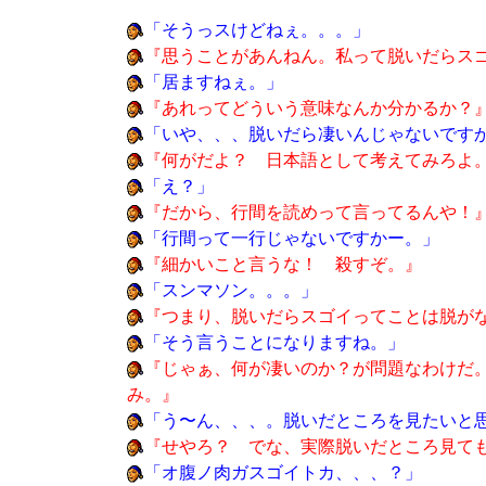
「そうっスけどねぇ。。。」
『思うことがあんねん。私って脱いだらス
「居ますねぇ。」
『あれってどういう意味なんか分かるか？
「いや、、、脱いだら凄いんじゃないです
『何がだよ？ 日本語として考えてみろよ
「え？」
『だから、行間を読めって言ってるんや！
「行間って一行じゃないですかー。」
『細かいこと言うな！ 殺すぞ。』
「スンマソン。。。」
『つまり、脱いだらスゴイってことは脱が
「そう言うことになりますね。」
『じゃぁ、何が凄いのか？が問題なわけだ
み。』
「う〜ん、、、。脱いだところを見たいと
『せやろ？ でな、実際脱いだところ見て
「オ腹ノ肉ガスゴイトカ、、、？」