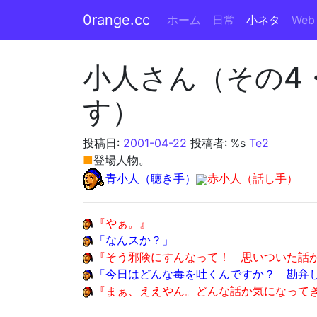
0range.cc
ホーム
日常
小ネタ
Web
メインナビゲーション
小人さん（その4
す）
投稿日:
2001-04-22
投稿者: %s
Te2
■
登場人物。
青小人（聴き手）
赤小人（話し手）
『やぁ。』
「なんスか？」
『そう邪険にすんなって！ 思いついた話
「今日はどんな毒を吐くんですか？ 勘弁
『まぁ、ええやん。どんな話か気になって