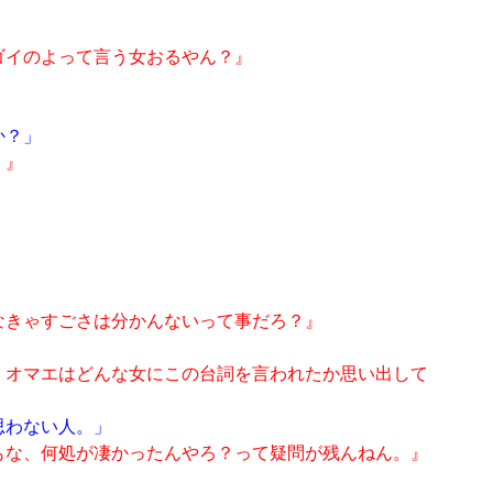
ゴイのよって言う女おるやん？』
』
か？」
。』
』
なきゃすごさは分かんないって事だろ？』
。オマエはどんな女にこの台詞を言われたか思い出して
思わない人。」
もな、何処が凄かったんやろ？って疑問が残んねん。』