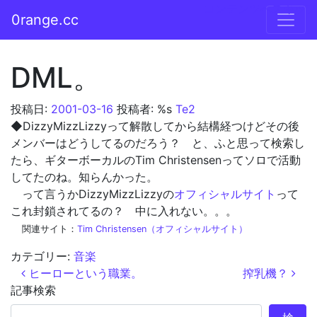
コンテンツへスキップ
0range.cc
メインナビゲーション
DML。
投稿日:
2001-03-16
投稿者: %s
Te2
◆DizzyMizzLizzyって解散してから結構経つけどその後
メンバーはどうしてるのだろう？ と、ふと思って検索し
たら、ギターボーカルのTim Christensenってソロで活動
してたのね。知らんかった。
って言うかDizzyMizzLizzyの
オフィシャルサイト
って
これ封鎖されてるの？ 中に入れない。。。
関連サイト：
Tim Christensen（オフィシャルサイト）
カテゴリー:
音楽
投稿ナビゲーション
ヒーローという職業。
搾乳機？
記事検索