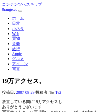
コンテンツへスキップ
0range.cc
メ
イ
ホーム
日常
ン
小ネタ
Web
ナ
買物
ビ
音楽
旅行
ゲ
Apple
ー
グルメ
アイコン
シ
写真
ョ
19万アクセス。
ン
投稿日:
2007-08-29
投稿者: %s
Te2
放置している間に19万アクセスも！！！！！
ありがとうございます！！！！！