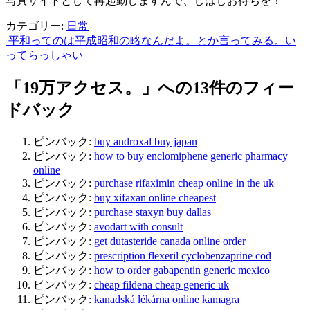
写真サイトとして再起動しますんで、しばしお待ちを！
カテゴリー:
日常
平和ってのは平成昭和の略なんだよ。とか言ってみる。
い
投
ってらっしゃい
稿
「
19万アクセス。
」への13件のフィー
ナ
ドバック
ビ
ゲ
ピンバック:
buy androxal buy japan
ー
ピンバック:
how to buy enclomiphene generic pharmacy
online
シ
ピンバック:
purchase rifaximin cheap online in the uk
ョ
ピンバック:
buy xifaxan online cheapest
ピンバック:
purchase staxyn buy dallas
ン
ピンバック:
avodart with consult
ピンバック:
get dutasteride canada online order
ピンバック:
prescription flexeril cyclobenzaprine cod
ピンバック:
how to order gabapentin generic mexico
ピンバック:
cheap fildena cheap generic uk
ピンバック:
kanadská lékárna online kamagra