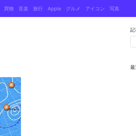
買物
音楽
旅行
Apple
グルメ
アイコン
写真
記
最