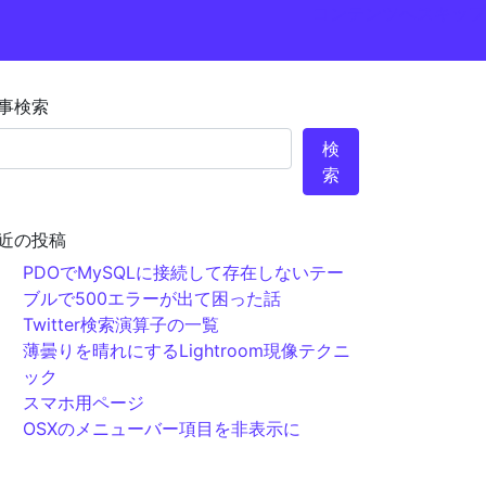
コンテンツへスキップ
事検索
検
索
近の投稿
PDOでMySQLに接続して存在しないテー
ブルで500エラーが出て困った話
Twitter検索演算子の一覧
薄曇りを晴れにするLightroom現像テクニ
ック
スマホ用ページ
OSXのメニューバー項目を非表示に