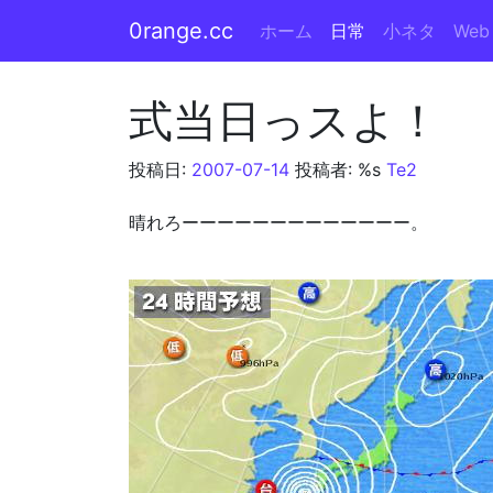
0range.cc
ホーム
日常
小ネタ
Web
メインナビゲーション
式当日っスよ！
投稿日:
2007-07-14
投稿者: %s
Te2
晴れろーーーーーーーーーーーーー。