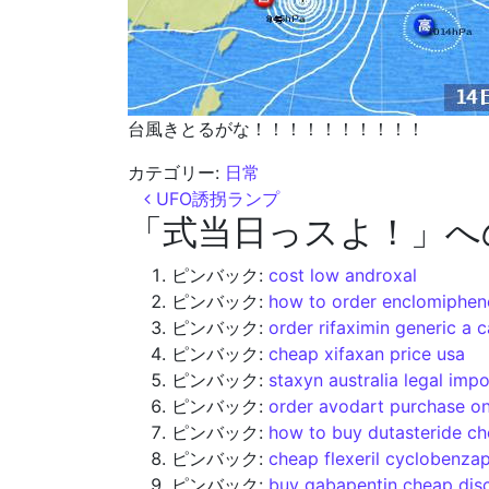
台風きとるがな！！！！！！！！！！
カテゴリー:
日常
投稿ナビゲーション
UFO誘拐ランプ
「
式当日っスよ！
」へ
ピンバック:
cost low androxal
ピンバック:
how to order enclomiphen
ピンバック:
order rifaximin generic a 
ピンバック:
cheap xifaxan price usa
ピンバック:
staxyn australia legal impo
ピンバック:
order avodart purchase on
ピンバック:
how to buy dutasteride ch
ピンバック:
cheap flexeril cyclobenza
ピンバック:
buy gabapentin cheap dis