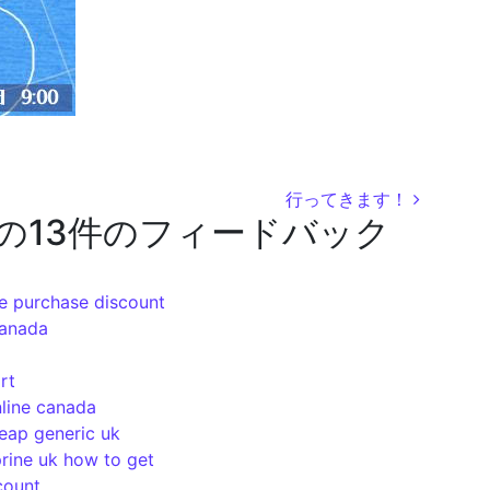
行ってきます！
の13件のフィードバック
e purchase discount
canada
rt
line canada
eap generic uk
prine uk how to get
count