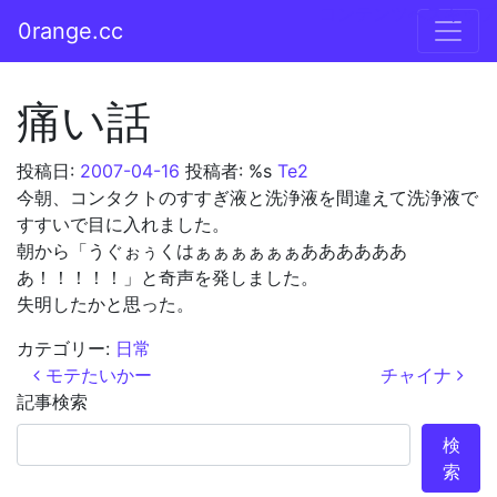
コンテンツへスキップ
0range.cc
メインナビゲーション
痛い話
投稿日:
2007-04-16
投稿者: %s
Te2
今朝、コンタクトのすすぎ液と洗浄液を間違えて洗浄液で
すすいで目に入れました。
朝から「うぐぉぅくはぁぁぁぁぁぁああああああ
あ！！！！！」と奇声を発しました。
失明したかと思った。
カテゴリー:
日常
投稿ナビゲーション
モテたいかー
チャイナ
記事検索
検
索