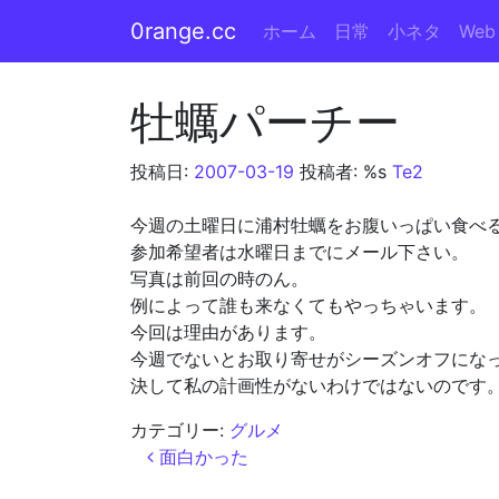
0range.cc
ホーム
日常
小ネタ
Web
メインナビゲーション
牡蠣パーチー
投稿日:
2007-03-19
投稿者: %s
Te2
今週の土曜日に浦村牡蠣をお腹いっぱい食べ
参加希望者は水曜日までにメール下さい。
写真は前回の時のん。
例によって誰も来なくてもやっちゃいます。
今回は理由があります。
今週でないとお取り寄せがシーズンオフにな
決して私の計画性がないわけではないのです
カテゴリー:
グルメ
投稿ナビゲーション
面白かった