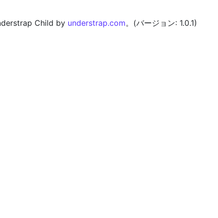
erstrap Child by
understrap.com
。(バージョン: 1.0.1)