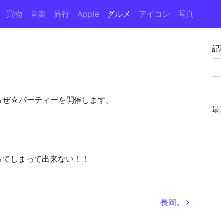
買物
音楽
旅行
Apple
グルメ
アイコン
写真
記
るぜ☆パーティーを開催します。
最
ってしまって出来ない！！
。
長岡。