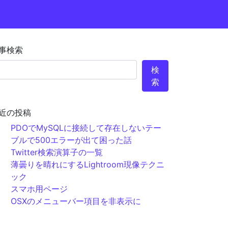
コンテンツへスキップ
事検索
検
索
近の投稿
PDOでMySQLに接続して存在しないテー
ブルで500エラーが出て困った話
Twitter検索演算子の一覧
薄曇りを晴れにするLightroom現像テクニ
ック
スマホ用ページ
OSXのメニューバー項目を非表示に