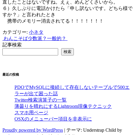
直したことはないですね。えぇ、めんどくさいから。
６）久しぶりに電話かけたら「申し訳ないです。どちら様で
すか？」と言われたとき
携帯のメモリー消去されてる！！！！！！！
カテゴリー:
小ネタ
わんこそば
少数派？一般的？
投
記事検索
稿
検索
ナ
ビ
最近の投稿
ゲ
ー
PDOでMySQLに接続して存在しないテーブルで500エ
ラーが出て困った話
シ
Twitter検索演算子の一覧
薄曇りを晴れにするLightroom現像テクニック
ョ
スマホ用ページ
ン
OSXのメニューバー項目を非表示に
Proudly powered by WordPress
|
テーマ: Understrap Child by