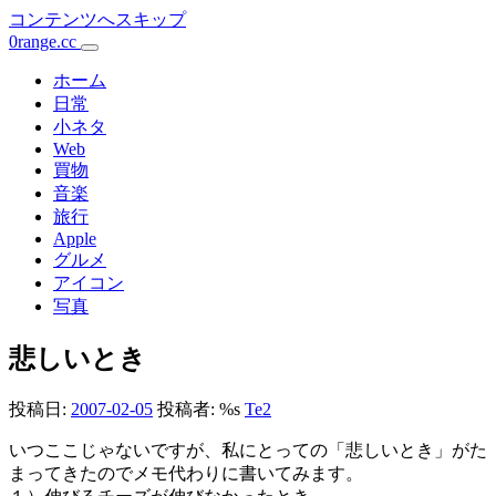
コンテンツへスキップ
0range.cc
メ
イ
ホーム
日常
ン
小ネタ
Web
ナ
買物
ビ
音楽
旅行
ゲ
Apple
ー
グルメ
アイコン
シ
写真
ョ
悲しいとき
ン
投稿日:
2007-02-05
投稿者: %s
Te2
いつここじゃないですが、私にとっての「悲しいとき」がた
まってきたのでメモ代わりに書いてみます。