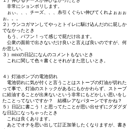
１）伸びるチーズが伸びなかったとき
非常にションボリします。
ぉぃ、、、チーズ、、、糸引くぐらい伸びてくれよぉぉぉ
ぉ。。。
２）ウンコガマンしてやっとトイレに駆け込んだのに屁しか
でなかったとき
もう、バフン！って感じで屁だけ出ます。
公衆の面前で出さないだけ良いと言えば良いのですが、何
か悲しい。
３）mixiの日記になんのコメントもないとき
これに関して色々書くとそれがまた悲しいとき。
４）灯油ポンプの電池切れ
電池切れに気が付くと言うことはストーブの灯油が切れた
って事で、灯油のストックがあるにもかかわらず、ストーブ
に給油することが出来ないという非常にもどかしい思いをし
たことってないですか？ 結構レアなパターンですかね？
５）日記に書こう！と思ってたことが思い出せずにグダグダ
な日記になっちゃったとき
これは良くあります。
あとでオチを思い出して訂正加筆したくなりますが、書き