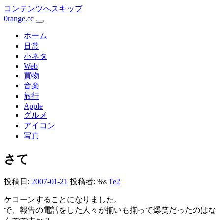
コンテンツへスキップ
0range.cc
メ
イ
ホーム
日常
ン
小ネタ
Web
ナ
買物
ビ
音楽
旅行
ゲ
Apple
ー
グルメ
アイコン
シ
写真
ョ
さて
ン
投稿日:
2007-01-21
投稿者: %s
Te2
ケコーンすることになりました。
で、報告の電話をした人々が揃いも揃って爆笑だったのはな