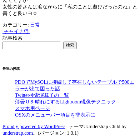
んでですか？
女性の皆さんは涙ながらに「私のことは遊びだったのね」と
書くと良いヨ☆
カテゴリー:
日常
チャイナ
猫
投
記事検索
稿
検索
ナ
ビ
最近の投稿
ゲ
ー
PDOでMySQLに接続して存在しないテーブルで500エ
ラーが出て困った話
シ
Twitter検索演算子の一覧
薄曇りを晴れにするLightroom現像テクニック
ョ
スマホ用ページ
ン
OSXのメニューバー項目を非表示に
Proudly powered by WordPress
|
テーマ: Understrap Child by
understrap.com
。(バージョン: 1.0.1)