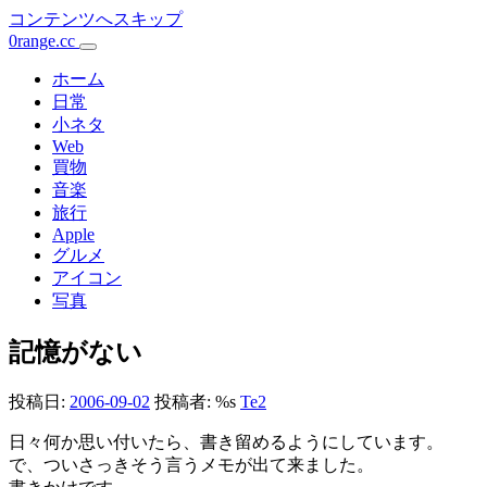
コンテンツへスキップ
0range.cc
メ
イ
ホーム
日常
ン
小ネタ
Web
ナ
買物
ビ
音楽
旅行
ゲ
Apple
ー
グルメ
アイコン
シ
写真
ョ
記憶がない
ン
投稿日:
2006-09-02
投稿者: %s
Te2
日々何か思い付いたら、書き留めるようにしています。
で、ついさっきそう言うメモが出て来ました。