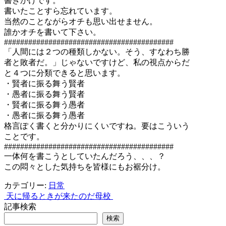
書きかけです。
書いたことすら忘れています。
当然のことながらオチも思い出せません。
誰かオチを書いて下さい。
##########################################
「人間には２つの種類しかない。そう、すなわち勝
者と敗者だ。」じゃないですけど、私の視点からだ
と４つに分類できると思います。
・賢者に振る舞う賢者
・愚者に振る舞う賢者
・賢者に振る舞う愚者
・愚者に振る舞う愚者
格言ぽく書くと分かりにくいですね。要はこういう
ことです。
##########################################
一体何を書こうとしていたんだろう、、、？
この悶々とした気持ちを皆様にもお裾分け。
カテゴリー:
日常
天に帰るときが来たのだ
母校
投
記事検索
稿
検索