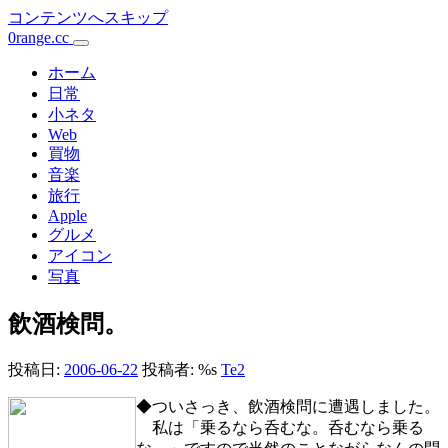
コンテンツへスキップ
0range.cc
メ
イ
ホーム
日常
ン
小ネタ
Web
ナ
買物
ビ
音楽
旅行
ゲ
Apple
ー
グルメ
アイコン
シ
写真
ョ
飲酒検問。
ン
投稿日:
2006-06-22
投稿者: %s
Te2
◆ついさっき、飲酒検問に遭遇しました。
私は「乗るなら呑むな。呑むなら乗る