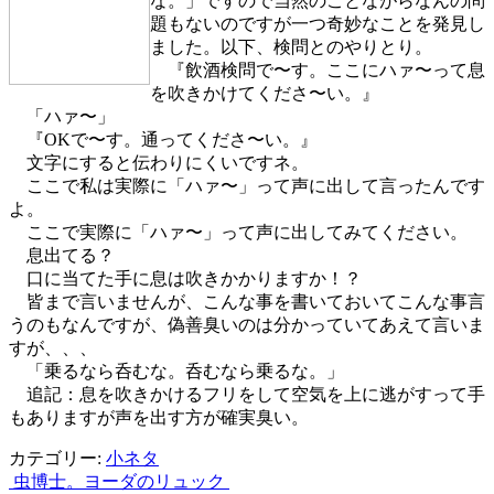
な。」ですので当然のことながらなんの問
題もないのですが一つ奇妙なことを発見し
ました。以下、検問とのやりとり。
『飲酒検問で〜す。ここにハァ〜って息
を吹きかけてくださ〜い。』
「ハァ〜」
『OKで〜す。通ってくださ〜い。』
文字にすると伝わりにくいですネ。
ここで私は実際に「ハァ〜」って声に出して言ったんです
よ。
ここで実際に「ハァ〜」って声に出してみてください。
息出てる？
口に当てた手に息は吹きかかりますか！？
皆まで言いませんが、こんな事を書いておいてこんな事言
うのもなんですが、偽善臭いのは分かっていてあえて言いま
すが、、、
「乗るなら呑むな。呑むなら乗るな。」
追記：息を吹きかけるフリをして空気を上に逃がすって手
もありますが声を出す方が確実臭い。
カテゴリー:
小ネタ
虫博士。
ヨーダのリュック
投