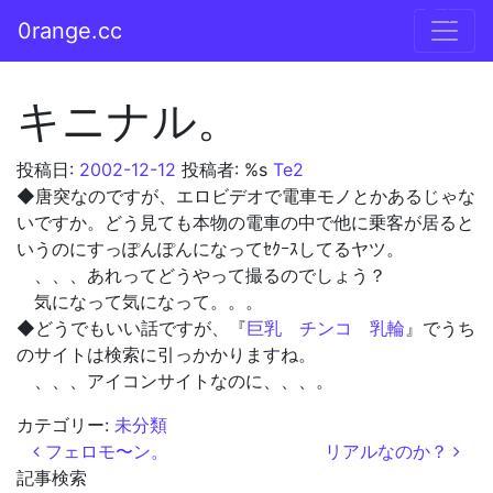
コンテンツへスキップ
0range.cc
メインナビゲーション
キニナル。
投稿日:
2002-12-12
投稿者: %s
Te2
◆唐突なのですが、エロビデオで電車モノとかあるじゃな
いですか。どう見ても本物の電車の中で他に乗客が居ると
いうのにすっぽんぽんになってｾｸｰｽしてるヤツ。
、、、あれってどうやって撮るのでしょう？
気になって気になって。。。
◆どうでもいい話ですが、『
巨乳 チンコ 乳輪
』でうち
のサイトは検索に引っかかりますね。
、、、アイコンサイトなのに、、、。
カテゴリー:
未分類
投稿ナビゲーション
フェロモ〜ン。
リアルなのか？
記事検索