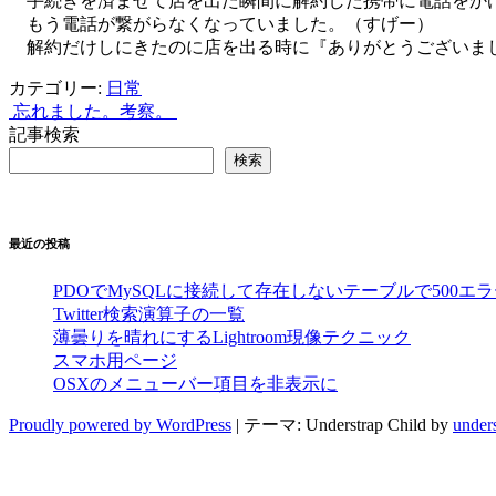
手続きを済ませて店を出た瞬間に解約した携帯に電話をか
もう電話が繋がらなくなっていました。（すげー）
解約だけしにきたのに店を出る時に『ありがとうございま
カテゴリー:
日常
忘れました。
考察。
投
記事検索
稿
検索
ナ
ビ
最近の投稿
ゲ
ー
PDOでMySQLに接続して存在しないテーブルで500エ
Twitter検索演算子の一覧
シ
薄曇りを晴れにするLightroom現像テクニック
スマホ用ページ
ョ
OSXのメニューバー項目を非表示に
ン
Proudly powered by WordPress
|
テーマ: Understrap Child by
under