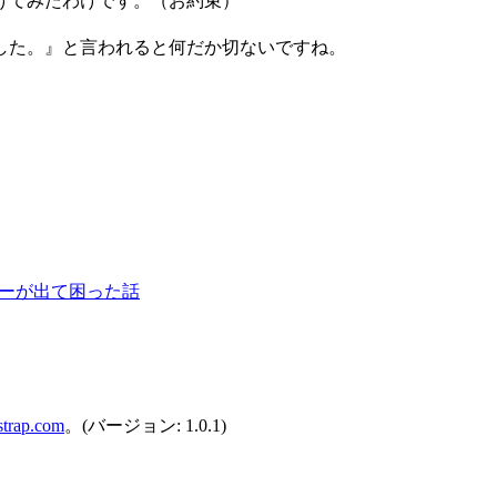
けてみたわけです。（お約束）
した。』と言われると何だか切ないですね。
ラーが出て困った話
strap.com
。(バージョン: 1.0.1)