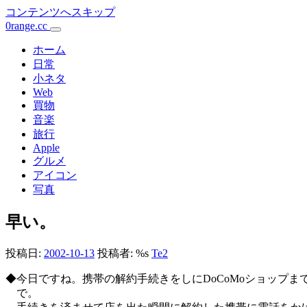
コンテンツへスキップ
0range.cc
メ
イ
ホーム
日常
ン
小ネタ
Web
ナ
買物
ビ
音楽
旅行
ゲ
Apple
ー
グルメ
アイコン
シ
写真
ョ
早い。
ン
投稿日:
2002-10-13
投稿者: %s
Te2
◆今日ですね。携帯の解約手続きをしにDoCoMoショップま
で。