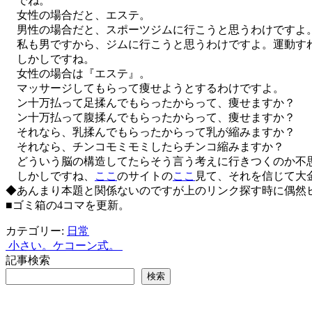
でね。
女性の場合だと、エステ。
男性の場合だと、スポーツジムに行こうと思うわけですよ
私も男ですから、ジムに行こうと思うわけですよ。運動すれ
しかしですね。
女性の場合は『エステ』。
マッサージしてもらって痩せようとするわけですよ。
ン十万払って足揉んでもらったからって、痩せますか？
ン十万払って腹揉んでもらったからって、痩せますか？
それなら、乳揉んでもらったからって乳が縮みますか？
それなら、チンコモミモミしたらチンコ縮みますか？
どういう脳の構造してたらそう言う考えに行きつくのか不
しかしですね、
ここ
のサイトの
ここ
見て、それを信じて大
◆あんまり本題と関係ないのですが上のリンク探す時に偶然
■ゴミ箱の4コマを更新。
カテゴリー:
日常
小さい。
ケコーン式。
投
記事検索
稿
検索
ナ