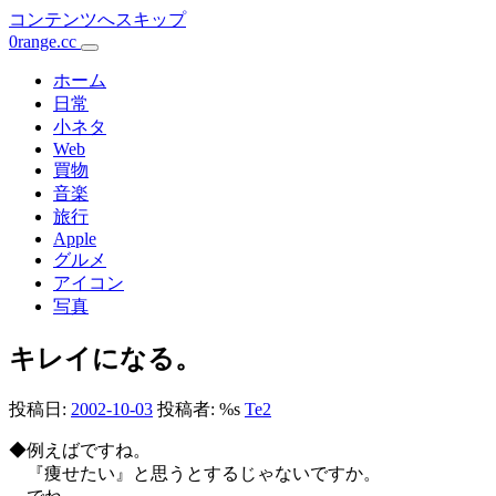
コンテンツへスキップ
0range.cc
メ
イ
ホーム
日常
ン
小ネタ
Web
ナ
買物
ビ
音楽
旅行
ゲ
Apple
ー
グルメ
アイコン
シ
写真
ョ
キレイになる。
ン
投稿日:
2002-10-03
投稿者: %s
Te2
◆例えばですね。
『痩せたい』と思うとするじゃないですか。