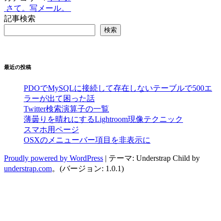
さて。
写メール。
投
記事検索
稿
検索
ナ
ビ
最近の投稿
ゲ
ー
PDOでMySQLに接続して存在しないテーブルで500エ
ラーが出て困った話
シ
Twitter検索演算子の一覧
薄曇りを晴れにするLightroom現像テクニック
ョ
スマホ用ページ
ン
OSXのメニューバー項目を非表示に
Proudly powered by WordPress
|
テーマ: Understrap Child by
understrap.com
。(バージョン: 1.0.1)