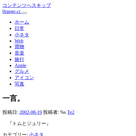
コンテンツへスキップ
0range.cc
メ
イ
ホーム
日常
ン
小ネタ
Web
ナ
買物
ビ
音楽
旅行
ゲ
Apple
ー
グルメ
アイコン
シ
写真
ョ
一言。
ン
投稿日:
2002-08-19
投稿者: %s
Te2
『トムとジュリー』
カテゴリー:
小ネタ