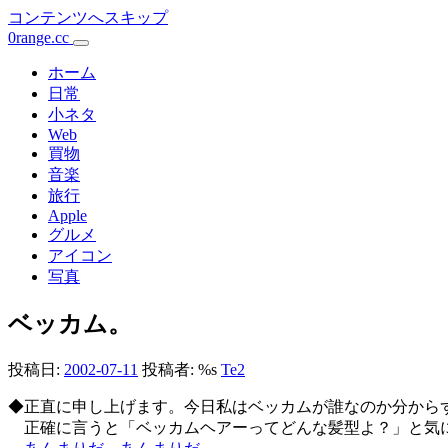
コンテンツへスキップ
0range.cc
メ
イ
ホーム
日常
ン
小ネタ
Web
ナ
買物
ビ
音楽
旅行
ゲ
Apple
ー
グルメ
アイコン
シ
写真
ョ
ベッカム。
ン
投稿日:
2002-07-11
投稿者: %s
Te2
◆正直に申し上げます。今日私はベッカムが誰なのか分から
正確に言うと「ベッカムヘアーってどんな髪型よ？」と気