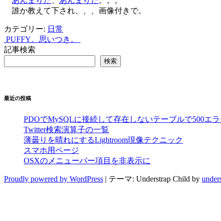
あんまりだ
、
あんまりだ
。。。
誰か教えて下され、、、画像付きで。
カテゴリー:
日常
PUFFY。
思いつき。
投
記事検索
稿
検索
ナ
ビ
最近の投稿
ゲ
ー
PDOでMySQLに接続して存在しないテーブルで500エ
Twitter検索演算子の一覧
シ
薄曇りを晴れにするLightroom現像テクニック
スマホ用ページ
ョ
OSXのメニューバー項目を非表示に
ン
Proudly powered by WordPress
|
テーマ: Understrap Child by
under