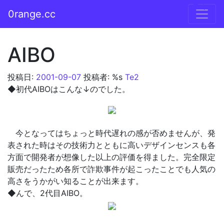
コンテンツへスキップ
0range.cc
メインナビゲーション
AIBO
投稿日:
2001-09-07
投稿者: %s
Te2
◆初代AIBOはこんな↓のでした。
今となってはちょっと時代遅れの感が否めませんが、発
表された時はその技術力とともに高いデザインセンスも各
方面で開発者が想像した以上の評価を得ました。完全限定
販売だったため各所で詐欺事件が起こったことでも人気の
高さをうかがい知ることが出来ます。
◆んで、2代目AIBO。