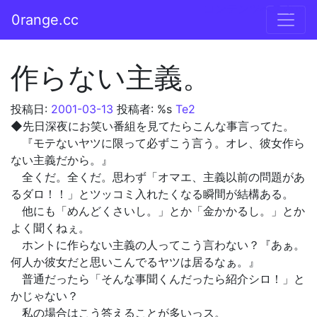
コンテンツへスキップ
0range.cc
メインナビゲーション
作らない主義。
投稿日:
2001-03-13
投稿者: %s
Te2
◆先日深夜にお笑い番組を見てたらこんな事言ってた。
『モテないヤツに限って必ずこう言う。オレ、彼女作ら
ない主義だから。』
全くだ。全くだ。思わず「オマエ、主義以前の問題があ
るダロ！！」とツッコミ入れたくなる瞬間が結構ある。
他にも「めんどくさいし。」とか「金かかるし。」とか
よく聞くねぇ。
ホントに作らない主義の人ってこう言わない？『あぁ。
何人か彼女だと思いこんでるヤツは居るなぁ。』
普通だったら「そんな事聞くんだったら紹介シロ！」と
かじゃない？
私の場合はこう答えることが多いっス。