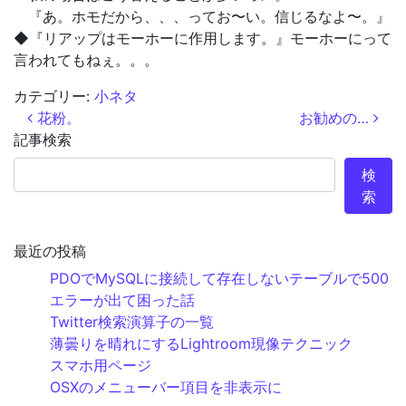
『あ。ホモだから、、、ってお〜い。信じるなよ〜。』
◆『リアップはモーホーに作用します。』モーホーにって
言われてもねぇ。。。
カテゴリー:
小ネタ
投稿ナビゲーション
花粉。
お勧めの…
記事検索
検
索
最近の投稿
PDOでMySQLに接続して存在しないテーブルで500
エラーが出て困った話
Twitter検索演算子の一覧
薄曇りを晴れにするLightroom現像テクニック
スマホ用ページ
OSXのメニューバー項目を非表示に